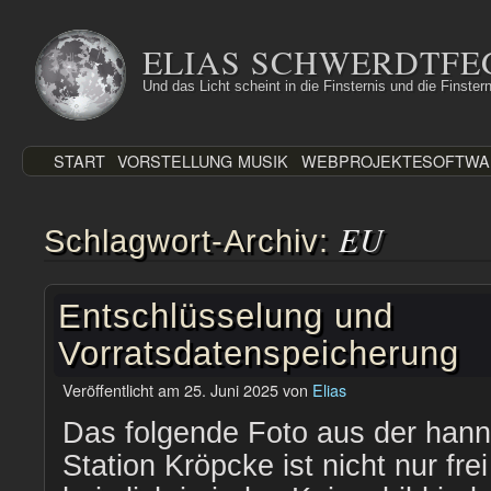
Zum
Inhalt
ELIAS SCHWERDTFE
springen
Und das Licht scheint in die Finsternis und die Finstern
START
VORSTELLUNG
MUSIK
WEBPROJEKTE
SOFTWA
EU
Schlagwort-Archiv:
Entschlüsselung und
Vorratsdatenspeicherung
Veröffentlicht am
25. Juni 2025
von
Elias
Das folgende Foto aus der han
Station Kröpcke ist nicht nur fre