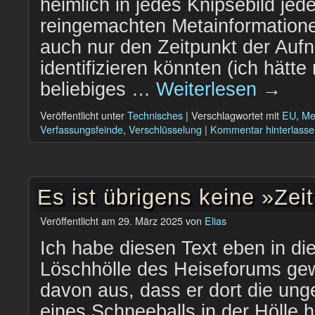
heimlich in jedes Knipsebild je
reingemachten Metainformatione
auch nur den Zeitpunkt der Auf
identifizieren könnten (ich hätte
beliebiges …
Weiterlesen
→
Veröffentlicht unter
Technisches
|
Verschlagwortet mit
EU
,
Me
Verfassungsfeinde
,
Verschlüsselung
|
Kommentar hinterlasse
Es ist übrigens keine »Ze
Veröffentlicht am
29. März 2025
von
Elias
Ich habe diesen Text eben in di
Löschhölle des Heiseforums ge
davon aus, dass er dort die un
eines Schneeballs in der Hölle 