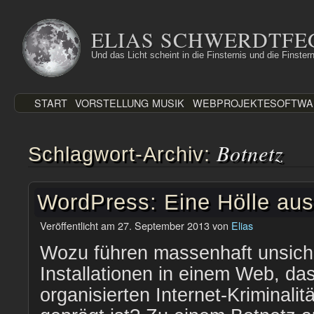
Zum
Inhalt
ELIAS SCHWERDTFE
springen
Und das Licht scheint in die Finsternis und die Finstern
START
VORSTELLUNG
MUSIK
WEBPROJEKTE
SOFTWA
Botnetz
Schlagwort-Archiv:
WordPress: Eine Hölle aus
Veröffentlicht am
27. September 2013
von
Elias
Wozu führen massenhaft unsic
Installationen in einem Web, da
organisierten Internet-Kriminali