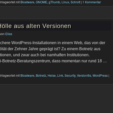
hlagwortet mit
Bloatware
,
GNOME
,
gThumb
,
Linux
,
Schrott
|
1 Kommentar
ölle aus alten Versionen
von
Elias
chere WordPress-Installationen in einem Web, das von der
alität der Zehner Jahre geprägt ist? Zu einem Botnetz aus
ionen, und zwar auch bei namhaften Institutionen.
nti-Botnetz-Beratungszentrum, dass momentan nur rund 18 …
hlagwortet mit
Bloatware
,
Botnetz
,
Heise
,
Link
,
Security
,
Versionitis
,
WordPress
|