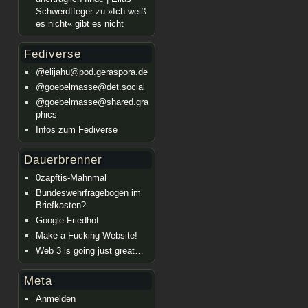
Schwerdtfeger
zu
»Ich weiß
es nicht« gibt es nicht
Fediverse
@elijahu@pod.geraspora.de
@goebelmasse@det.social
@goebelmasse@shared.gra
phics
Infos zum Fediverse
Dauerbrenner
0zapftis-Mahnmal
Bundeswehrfragebogen im
Briefkasten?
Google-Friedhof
Make a Fucking Website!
Web 3 is going just great…
Meta
Anmelden