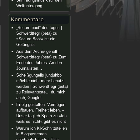
Stimmungsmusik für den
Weltuntergang
Kommentare
„Secure boot“ des tages |
Schwerdtfegr (beta)
zu
»Secure Boot« ist ein
Gefängnis
Aus dem Archiv geholt |
Schwerdtfegr (beta)
zu
Zum
Ende des Jahres: An den
Journalisten…
Scheißguhgells juhtjuhbb
möchte nicht mehr benutzt
werden | Schwerdtfegr (beta)
zu
Relevanteste… du mich
auch, Google!
Erfolg gestalten. Vermögen
aufbauen. Freiheit leben. «
Unser täglich Spam
zu
»Ich
weiß es nicht« gibt es nicht
Warum ich KI-Schnittstellen
in Blogsystemen
unerträglich finde | Elias