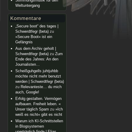
Stimmungsmusik für den
Weltuntergang
Kommentare
„Secure boot“ des tages |
Schwerdtfegr (beta)
zu
»Secure Boot« ist ein
Gefängnis
Aus dem Archiv geholt |
Schwerdtfegr (beta)
zu
Zum
Ende des Jahres: An den
Journalisten…
Scheißguhgells juhtjuhbb
möchte nicht mehr benutzt
werden | Schwerdtfegr (beta)
zu
Relevanteste… du mich
auch, Google!
Erfolg gestalten. Vermögen
aufbauen. Freiheit leben. «
Unser täglich Spam
zu
»Ich
weiß es nicht« gibt es nicht
Warum ich KI-Schnittstellen
in Blogsystemen
unerträglich finde | Elias