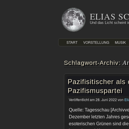
Zum
Inhalt
ELIAS 
springen
Und das Licht scheint in
START
VORSTELLUNG
MUSIK
A
Schlagwort-Archiv:
Pazifisitischer al
Pazifismuspartei
Veröffentlicht am
28. Juni 2022
von
El
Quelle: Tagesschau [Archivvers
Dezember letzten Jahres ges
esoterischen Grünen sind di