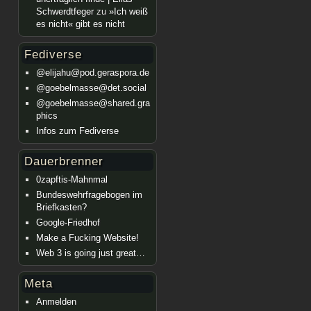
Schwerdtfeger
zu
»Ich weiß
es nicht« gibt es nicht
Fediverse
@elijahu@pod.geraspora.de
@goebelmasse@det.social
@goebelmasse@shared.gra
phics
Infos zum Fediverse
Dauerbrenner
0zapftis-Mahnmal
Bundeswehrfragebogen im
Briefkasten?
Google-Friedhof
Make a Fucking Website!
Web 3 is going just great…
Meta
Anmelden