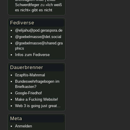
Schwerdtfeger
zu
»Ich weiß
es nicht« gibt es nicht
Fediverse
@elijahu@pod.geraspora.de
@goebelmasse@det.social
@goebelmasse@shared.gra
phics
Infos zum Fediverse
Dauerbrenner
0zapftis-Mahnmal
Bundeswehrfragebogen im
Briefkasten?
Google-Friedhof
Make a Fucking Website!
Web 3 is going just great…
Meta
Anmelden