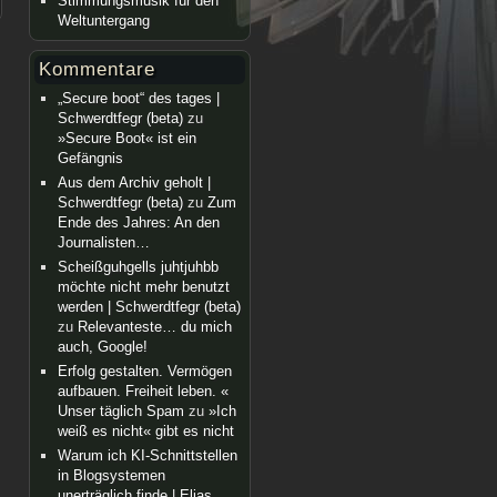
Stimmungsmusik für den
Weltuntergang
Kommentare
„Secure boot“ des tages |
Schwerdtfegr (beta)
zu
»Secure Boot« ist ein
Gefängnis
Aus dem Archiv geholt |
Schwerdtfegr (beta)
zu
Zum
Ende des Jahres: An den
Journalisten…
Scheißguhgells juhtjuhbb
möchte nicht mehr benutzt
werden | Schwerdtfegr (beta)
zu
Relevanteste… du mich
auch, Google!
Erfolg gestalten. Vermögen
aufbauen. Freiheit leben. «
Unser täglich Spam
zu
»Ich
weiß es nicht« gibt es nicht
Warum ich KI-Schnittstellen
in Blogsystemen
unerträglich finde | Elias