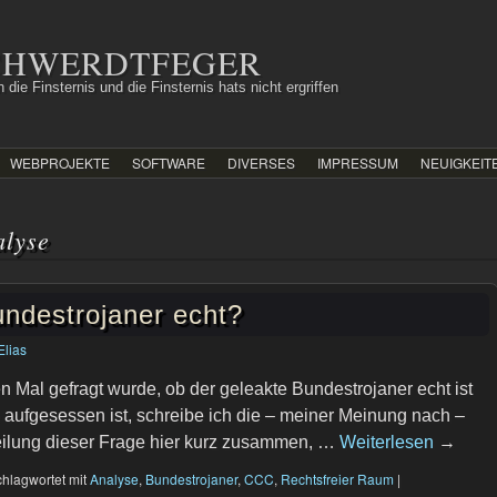
SCHWERDTFEGER
 die Finsternis und die Finsternis hats nicht ergriffen
WEBPROJEKTE
SOFTWARE
DIVERSES
IMPRESSUM
NEUIGKEIT
alyse
undestrojaner echt?
Elias
n Mal gefragt wurde, ob der geleakte Bundestrojaner echt ist
aufgesessen ist, schreibe ich die – meiner Meinung nach –
eilung dieser Frage hier kurz zusammen, …
Weiterlesen
→
hlagwortet mit
Analyse
,
Bundestrojaner
,
CCC
,
Rechtsfreier Raum
|