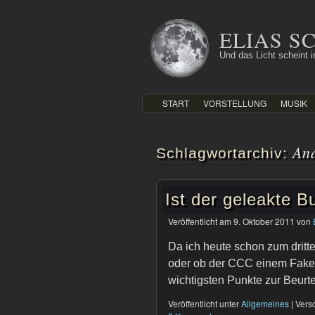
Zum
Inhalt
ELIAS 
springen
Und das Licht scheint in
START
VORSTELLUNG
MUSIK
An
Schlagwortarchiv:
Ist der geleakte B
Veröffentlicht am
9. Oktober 2011
von
Da ich heute schon zum dritte
oder ob der CCC einem Fake 
wichtigsten Punkte zur Beurt
Veröffentlicht unter
Allgemeines
|
Versc