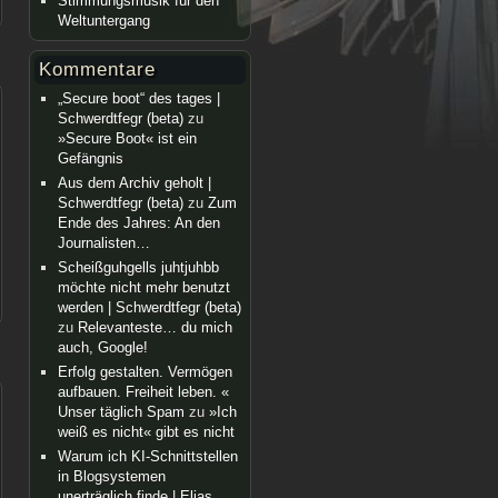
Stimmungsmusik für den
Weltuntergang
Kommentare
„Secure boot“ des tages |
Schwerdtfegr (beta)
zu
»Secure Boot« ist ein
Gefängnis
Aus dem Archiv geholt |
Schwerdtfegr (beta)
zu
Zum
Ende des Jahres: An den
Journalisten…
Scheißguhgells juhtjuhbb
möchte nicht mehr benutzt
werden | Schwerdtfegr (beta)
zu
Relevanteste… du mich
auch, Google!
Erfolg gestalten. Vermögen
aufbauen. Freiheit leben. «
Unser täglich Spam
zu
»Ich
weiß es nicht« gibt es nicht
Warum ich KI-Schnittstellen
in Blogsystemen
unerträglich finde | Elias