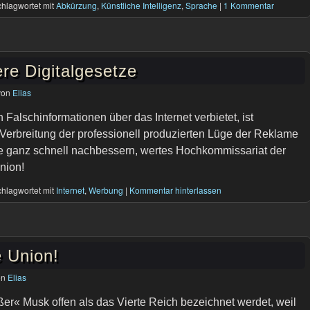
hlagwortet mit
Abkürzung
,
Künstliche Intelligenz
,
Sprache
|
1 Kommentar
ere Digitalgesetze
von
Elias
Falschinformationen über das Internet verbietet, ist
 Verbreitung der professionell produzierten Lüge der Reklame
itte ganz schnell nachbessern, wertes Hochkommissariat der
nion!
hlagwortet mit
Internet
,
Werbung
|
Kommentar hinterlassen
 Union!
on
Elias
ßer« Musk offen als das Vierte Reich bezeichnet werdet, weil