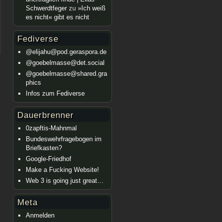
Schwerdtfeger
zu
»Ich weiß
es nicht« gibt es nicht
Fediverse
@elijahu@pod.geraspora.de
@goebelmasse@det.social
@goebelmasse@shared.gra
phics
Infos zum Fediverse
Dauerbrenner
0zapftis-Mahnmal
Bundeswehrfragebogen im
Briefkasten?
Google-Friedhof
Make a Fucking Website!
Web 3 is going just great…
Meta
Anmelden