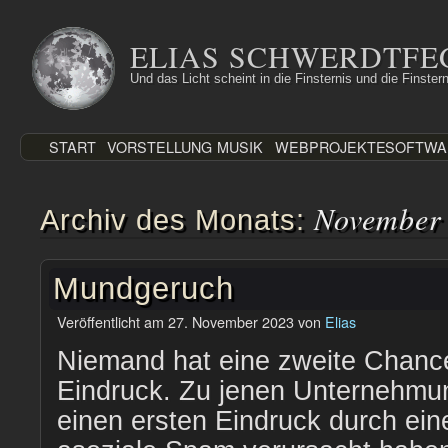
Zum
Inhalt
ELIAS SCHWERDTFE
springen
Und das Licht scheint in die Finsternis und die Finstern
START
VORSTELLUNG
MUSIK
WEBPROJEKTE
SOFTWA
November
Archiv des Monats:
Mundgeruch
Veröffentlicht am
27. November 2023
von
Elias
Niemand hat eine zweite Chance
Eindruck. Zu jenen Unternehmun
einen ersten Eindruck durch eine