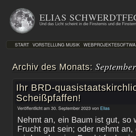
Zum
Inhalt
ELIAS SCHWERDTFE
springen
Und das Licht scheint in die Finsternis und die Finstern
START
VORSTELLUNG
MUSIK
WEBPROJEKTE
SOFTWA
September
Archiv des Monats:
Ihr BRD-quasistaatskirchli
Scheißpfaffen!
Veröffentlicht am
30. September 2023
von
Elias
Nehmt an, ein Baum ist gut, so 
Frucht gut sein; oder nehmt an, 