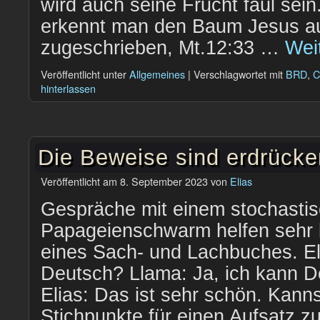
wird auch seine Frucht faul sei
erkennt man den Baum Jesus a
zugeschrieben, Mt.12:33 …
Wei
Veröffentlicht unter
Allgemeines
|
Verschlagwortet mit
BRD
,
C
hinterlassen
Die Beweise sind erdrücke
Veröffentlicht am
8. September 2023
von
Elias
Gespräche mit einem stochasti
Papageienschwarm helfen sehr 
eines Sach- und Lachbuches. El
Deutsch? Llama: Ja, ich kann D
Elias: Das ist sehr schön. Kanns
Stichpunkte für einen Aufsatz