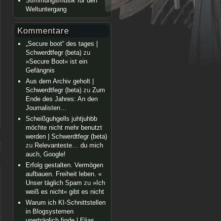
Stimmungsmusik für den
Weltuntergang
Kommentare
„Secure boot“ des tages |
Schwerdtfegr (beta)
zu
»Secure Boot« ist ein
Gefängnis
Aus dem Archiv geholt |
Schwerdtfegr (beta)
zu
Zum
Ende des Jahres: An den
Journalisten…
Scheißguhgells juhtjuhbb
möchte nicht mehr benutzt
werden | Schwerdtfegr (beta)
zu
Relevanteste… du mich
auch, Google!
Erfolg gestalten. Vermögen
aufbauen. Freiheit leben. «
Unser täglich Spam
zu
»Ich
weiß es nicht« gibt es nicht
Warum ich KI-Schnittstellen
in Blogsystemen
unerträglich finde | Elias