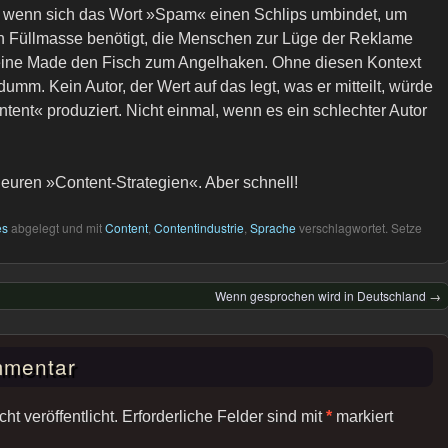
, wenn sich das Wort »Spam« einen Schlips umbindet, um
n Füllmasse benötigt, die Menschen zur Lüge der Reklame
 eine Made den Fisch zum Angelhaken. Ohne diesen Kontext
 dumm. Kein Autor, der Wert auf das legt, was er mitteilt, würde
tent« produziert. Nicht einmal, wenn es ein schlechter Autor
t euren »Content-Strategien«. Aber schnell!
es
abgelegt und mit
Content
,
Contentindustrie
,
Sprache
verschlagwortet. Setze
Wenn gesprochen wird in Deutschland
→
mmentar
t veröffentlicht.
Erforderliche Felder sind mit
*
markiert