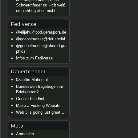
Schwerdtfeger
zu
»Ich weiß
es nicht« gibt es nicht
Fediverse
@elijahu@pod.geraspora.de
@goebelmasse@det.social
@goebelmasse@shared.gra
phics
Infos zum Fediverse
Dauerbrenner
0zapftis-Mahnmal
Bundeswehrfragebogen im
Briefkasten?
Google-Friedhof
Make a Fucking Website!
Web 3 is going just great…
Meta
Anmelden