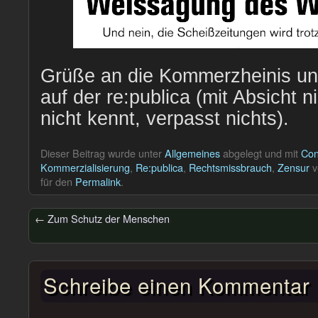
Grüße an die Kommerzheinis un
auf der re:publica (mit Absicht ni
nicht kennt, verpasst nichts).
Dieser Beitrag wurde unter
Allgemeines
abgelegt und mit
Con
Kommerzialisierung
,
Re:publica
,
Rechtsmissbrauch
,
Zensur
v
für den
Permalink
.
←
Zum Schutz der Menschen
Schreibe einen Kommentar