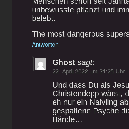
Menschen schon seit Jahrt
unbewusste pflanzt und im
belebt.
The most dangerous superst
Antworten
Ghost
sagt:
22. April 2022 um 21:25 Uhr
Und dass Du als Jesu
Christendepp wärst, d
eh nur ein Naivling a
gespaltene Psyche die
Bände…