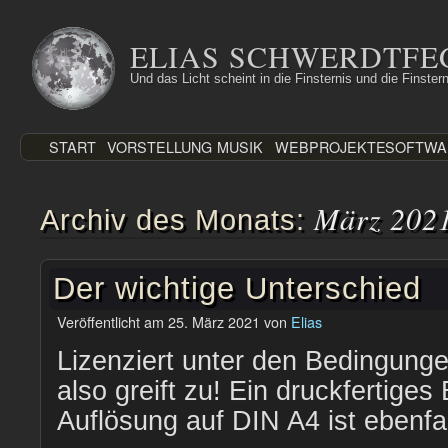
Zum
Inhalt
ELIAS SCHWERDTFE
springen
Und das Licht scheint in die Finsternis und die Finstern
START
VORSTELLUNG
MUSIK
WEBPROJEKTE
SOFTWA
März 202
Archiv des Monats:
Der wichtige Unterschied
Veröffentlicht am
25. März 2021
von
Elias
Lizenziert unter den Bedingunge
also greift zu! Ein druckfertiges 
Auflösung auf DIN A4 ist ebenfal