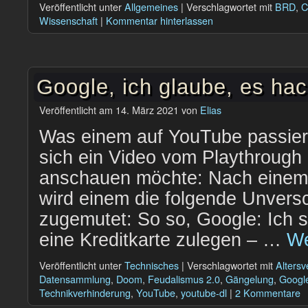
Veröffentlicht unter
Allgemeines
|
Verschlagwortet mit
BRD
,
C
Wissenschaft
|
Kommentar hinterlassen
Google, ich glaube, es hac
Veröffentlicht am
14. März 2021
von
Elias
Was einem auf YouTube passie
sich ein Video vom Playthroug
anschauen möchte: Nach einem 
wird einem die folgende Unvers
zugemutet: So so, Google: Ich s
eine Kreditkarte zulegen – …
We
Veröffentlicht unter
Technisches
|
Verschlagwortet mit
Altersve
Datensammlung
,
Doom
,
Feudalismus 2.0
,
Gängelung
,
Googl
Technikverhinderung
,
YouTube
,
youtube-dl
|
2 Kommentare