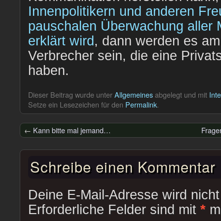
Innenpolitikern und anderen Fr
pauschalen Überwachung aller M
erklärt wird
, dann werden es am
Verbrecher sein, die eine Privat
haben.
Dieser Beitrag wurde unter
Allgemeines
abgelegt und mit
Int
Setze ein Lesezeichen für den
Permalink
.
←
Kann bitte mal jemand…
Frage
Schreibe einen Kommentar
Deine E-Mail-Adresse wird nicht 
Erforderliche Felder sind mit
*
ma