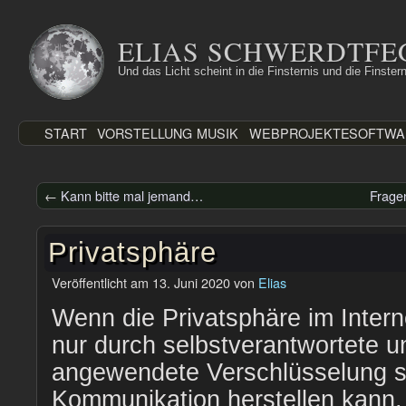
Zum
Inhalt
ELIAS SCHWERDTFE
springen
Und das Licht scheint in die Finsternis und die Finstern
START
VORSTELLUNG
MUSIK
WEBPROJEKTE
SOFTWA
←
Kann bitte mal jemand…
Frage
Privatsphäre
Veröffentlicht am
13. Juni 2020
von
Elias
Wenn die Privatsphäre im Intern
nur durch selbstverantwortete 
angewendete Verschlüsselung s
Kommunikation herstellen kann