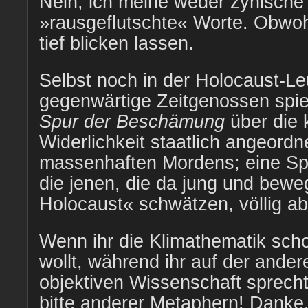
Nein, ich meine weder zynische
»rausgeflutschte« Worte. Obwoh
tief blicken lassen.
Selbst noch in der Holocaust-L
gegenwärtige Zeitgenossen spie
Spur der Beschämung
über die k
Widerlichkeit staatlich angeordne
massenhaften Mordens; eine S
die jenen, die da jung und bewe
Holocaust« schwätzen, völlig a
Wenn ihr die Klimathematik scho
wollt, während ihr auf der ander
objektiven Wissenschaft sprech
bitte anderer Metaphern! Danke