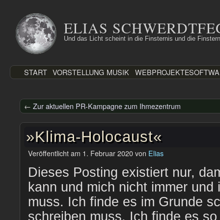
Zum
Inhalt
ELIAS SCHWERDTFE
springen
Und das Licht scheint in die Finsternis und die Finstern
START
VORSTELLUNG
MUSIK
WEBPROJEKTE
SOFTWA
←
Zur aktuellen PR-Kampagne zum Ihmezentrum
»Klima-Holocaust«
Veröffentlicht am
1. Februar 2020
von
Elias
Dieses Posting existiert nur, dam
kann und mich nicht immer und
muss. Ich finde es im Grunde sc
schreiben muss. Ich finde es so