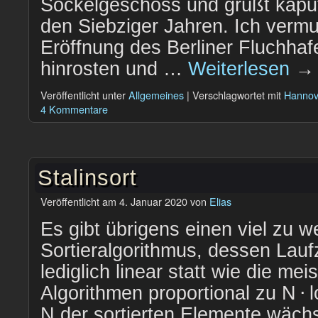
Sockelgeschoss und grüßt kaput
den Siebziger Jahren. Ich vermu
Eröffnung des Berliner Fluchhaf
hinrosten und …
Weiterlesen
→
Veröffentlicht unter
Allgemeines
|
Verschlagwortet mit
Hannov
4 Kommentare
Stalinsort
Veröffentlicht am
4. Januar 2020
von
Elias
Es gibt übrigens einen viel zu 
Sortieralgorithmus, dessen Laufze
lediglich linear statt wie die mei
Algorithmen proportional zu N ⋅ 
N der sortierten Elemente wächs