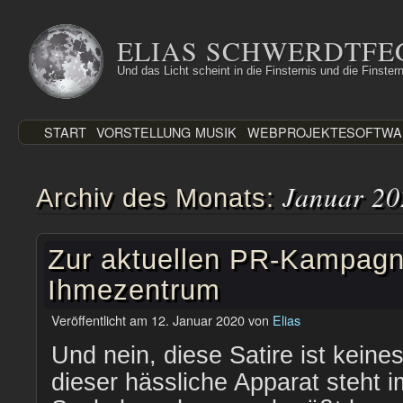
Zum
Inhalt
ELIAS SCHWERDTFE
springen
Und das Licht scheint in die Finsternis und die Finstern
START
VORSTELLUNG
MUSIK
WEBPROJEKTE
SOFTWA
Januar 20
Archiv des Monats:
Zur aktuellen PR-Kampag
Ihmezentrum
Veröffentlicht am
12. Januar 2020
von
Elias
Und nein, diese Satire ist keine
dieser hässliche Apparat steht 