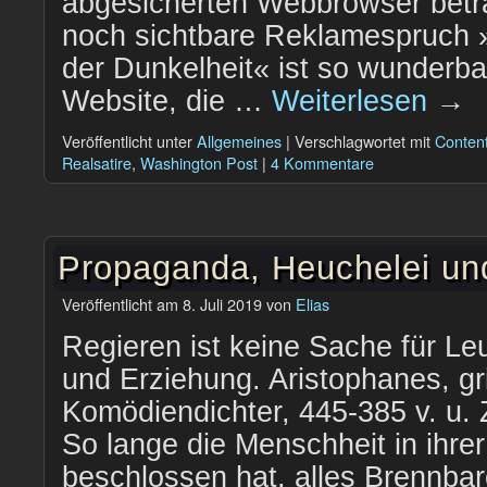
abgesicherten Webbrowser betr
noch sichtbare Reklamespruch »
der Dunkelheit« ist so wunderba
Website, die …
Weiterlesen
→
Veröffentlicht unter
Allgemeines
|
Verschlagwortet mit
Content
Realsatire
,
Washington Post
|
4 Kommentare
Propaganda, Heuchelei un
Veröffentlicht am
8. Juli 2019
von
Elias
Regieren ist keine Sache für Le
und Erziehung. Aristophanes, gr
Komödiendichter, 445-385 v. u. Z
So lange die Menschheit in ihrer
beschlossen hat, alles Brennba