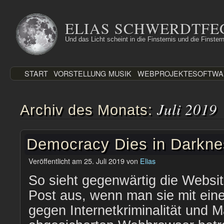
Zum
Inhalt
ELIAS SCHWERDTFE
springen
Und das Licht scheint in die Finsternis und die Finstern
START
VORSTELLUNG
MUSIK
WEBPROJEKTE
SOFTWA
Juli 2019
Archiv des Monats:
Democracy Dies in Darkne
Veröffentlicht am
25. Juli 2019
von
Elias
So sieht gegenwärtig die Websi
Post aus, wenn man sie mit ein
gegen Internetkriminalität und M