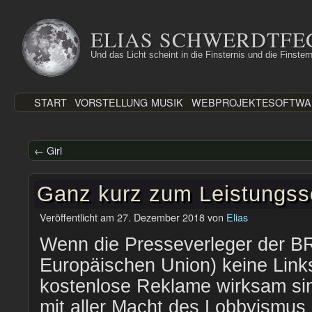
Zum
Inhalt
ELIAS SCHWERDTFE
springen
Und das Licht scheint in die Finsternis und die Finstern
START
VORSTELLUNG
MUSIK
WEBPROJEKTE
SOFTWA
←
Girl
Ganz kurz zum Leistungss
Veröffentlicht am
27. Dezember 2018
von
Elias
Wenn die Presseverleger der B
Europäischen Union) keine Links
kostenlose Reklame wirksam si
mit aller Macht des Lobbyismus 