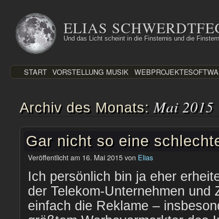
Zum
Inhalt
ELIAS SCHWERDTFE
springen
Und das Licht scheint in die Finsternis und die Finstern
START
VORSTELLUNG
MUSIK
WEBPROJEKTE
SOFTWA
Mai 2015
Archiv des Monats:
Gar nicht so eine schlec
Veröffentlicht am
16. Mai 2015
von
Elias
Ich persönlich bin ja eher erhei
der Telekom-Unternehmen und Z
einfach die Reklame – insbeson