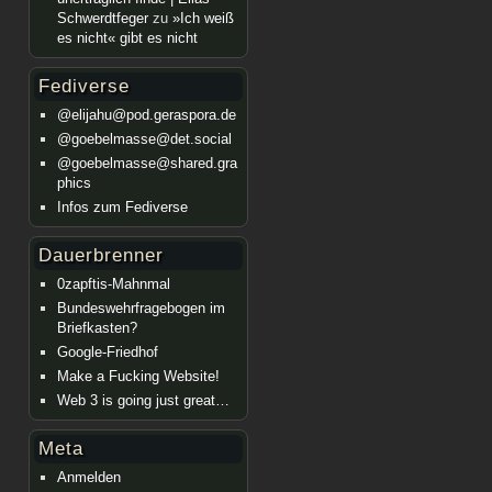
Schwerdtfeger
zu
»Ich weiß
es nicht« gibt es nicht
Fediverse
@elijahu@pod.geraspora.de
@goebelmasse@det.social
@goebelmasse@shared.gra
phics
Infos zum Fediverse
Dauerbrenner
0zapftis-Mahnmal
Bundeswehrfragebogen im
Briefkasten?
Google-Friedhof
Make a Fucking Website!
Web 3 is going just great…
Meta
Anmelden