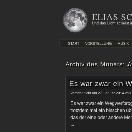
Zum
Inhalt
ELIAS 
springen
Und das Licht scheint in
START
VORSTELLUNG
MUSIK
J
Archiv des Monats:
Es war zwar ein
Veröffentlicht am
27. Januar 2014
von
Es war zwar ein Wegwerfprog
trotzdem mal ein bisschen übe
das der eine oder andere Me
→