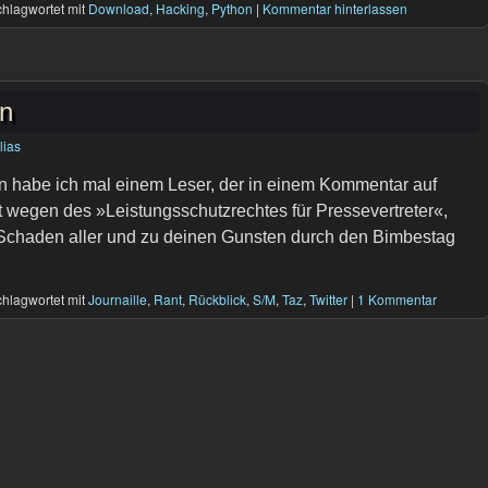
hlagwortet mit
Download
,
Hacking
,
Python
|
Kommentar hinterlassen
en
lias
ren habe ich mal einem Leser, der in einem Kommentar auf
 wegen des »Leistungsschutzrechtes für Pressevertreter«,
Schaden aller und zu deinen Gunsten durch den Bimbestag
hlagwortet mit
Journaille
,
Rant
,
Rückblick
,
S/M
,
Taz
,
Twitter
|
1 Kommentar