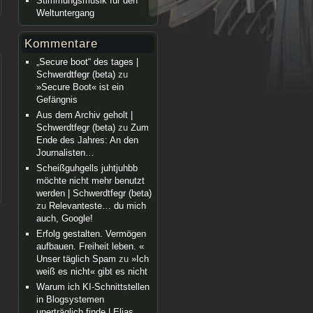
Stimmungsmusik für den
Weltuntergang
Kommentare
„Secure boot“ des tages |
Schwerdtfegr (beta)
zu
»Secure Boot« ist ein
Gefängnis
Aus dem Archiv geholt |
Schwerdtfegr (beta)
zu
Zum
Ende des Jahres: An den
Journalisten…
Scheißguhgells juhtjuhbb
möchte nicht mehr benutzt
werden | Schwerdtfegr (beta)
zu
Relevanteste… du mich
auch, Google!
Erfolg gestalten. Vermögen
aufbauen. Freiheit leben. «
Unser täglich Spam
zu
»Ich
weiß es nicht« gibt es nicht
Warum ich KI-Schnittstellen
in Blogsystemen
unerträglich finde | Elias