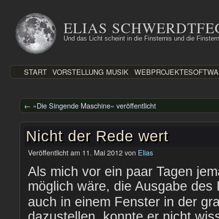
Zum
Inhalt
ELIAS SCHWERDTFE
springen
Und das Licht scheint in die Finsternis und die Finstern
START
VORSTELLUNG
MUSIK
WEBPROJEKTE
SOFTWA
←
»Die Singende Maschine« veröffentlicht
Nicht der Rede wert
Veröffentlicht am
11. Mai 2012
von
Elias
Als mich vor ein paar Tagen jem
möglich wäre, die Ausgabe de
auch in einem Fenster in der gr
dazustellen, konnte er nicht wis