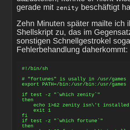
gerade mit
beschäftigt ha
zenity
Zehn Minuten später mailte ich 
Shellskript zu, das im Gegensa
sonstigen Schnellgestrokel soga
Fehlerbehandlung daherkommt:
#!/bin/sh

# "fortunes" is usally in /usr/games

export PATH=/bin:/usr/bin:/usr/games

if test -z "`which zenity`"

then

    echo 1>&2 zenity isn\'t installed

    exit 1

fi

if test -z "`which fortune`"

then
