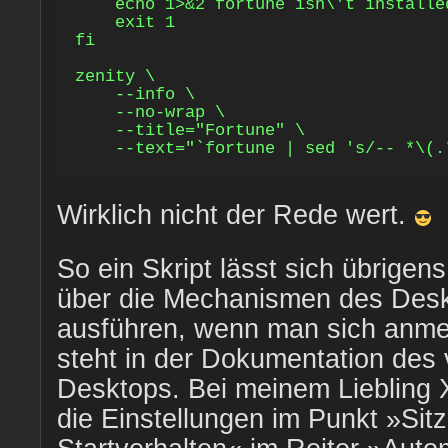
    echo 1>&2 fortune isn\'t installed
    exit 1

fi

zenity \

    --info \

    --no-wrap \

    --title="Fortune" \

Wirklich nicht der Rede wert.
So ein Skript lässt sich übrigens
über die Mechanismen des Des
ausführen, wenn man sich anmel
steht in der Dokumentation des
Desktops. Bei meinem Liebling 
die Einstellungen im Punkt »Sit