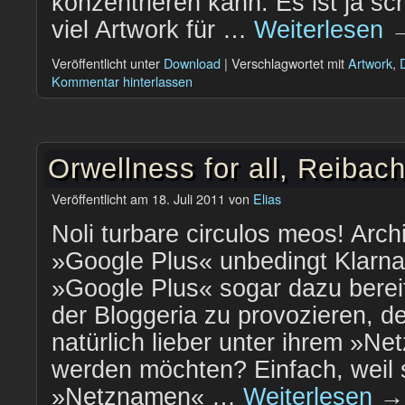
konzentrieren kann. Es ist ja s
viel Artwork für …
Weiterlesen
Veröffentlicht unter
Download
|
Verschlagwortet mit
Artwork
,
Kommentar hinterlassen
Orwellness for all, Reibac
Veröffentlicht am
18. Juli 2011
von
Elias
Noli turbare circulos meos! Arc
»Google Plus« unbedingt Klarn
»Google Plus« sogar dazu berei
der Bloggeria zu provozieren, de
natürlich lieber unter ihrem »
werden möchten? Einfach, weil s
»Netznamen« …
Weiterlesen
→