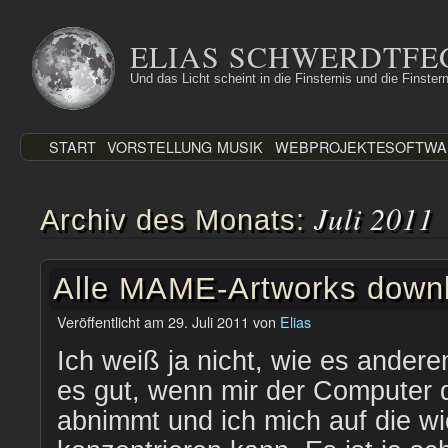
Zum
Inhalt
ELIAS SCHWERDTFE
springen
Und das Licht scheint in die Finsternis und die Finstern
START
VORSTELLUNG
MUSIK
WEBPROJEKTE
SOFTWA
Juli 2011
Archiv des Monats:
Alle MAME-Artworks down
Veröffentlicht am
29. Juli 2011
von
Elias
Ich weiß ja nicht, wie es andere
es gut, wenn mir der Computer d
abnimmt und ich mich auf die w