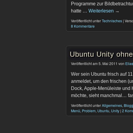
Programme zur Bildbetrachtu
hatte …
Weiterlesen
→
Veröffentlicht unter
Technisches
|
Versc
8 Kommentare
Ubuntu Unity ohn
Veröffentlicht am
5. Mai 2011
von
Elia
Wer sein Ubuntu frisch auf 1
anmeldet, um den frischen (
Dock, Apple-Menüleiste und
möchte, sieht manchmal… fas
Veröffentlicht unter
Allgemeines
,
Blog
Menü
,
Problem
,
Ubuntu
,
Unity
|
2 Kom