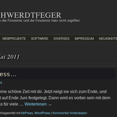
SCHWERDTFEGER
 die Finsternis und die Finsternis hats nicht ergriffen
WEBPROJEKTE
SOFTWARE
DIVERSES
IMPRESSUM
NEUIGKEIT
ai 2011
ress…
as
ine schöne Zeit mit dir. Jetzt neigt sie sich zum Ende, und
t auf Ende Juni festgelegt. Dann wird es vorbei sein mit dem
as für viele …
Weiterlesen
→
hlagwortet mit
bbPress
,
WordPress
|
Kommentar hinterlassen