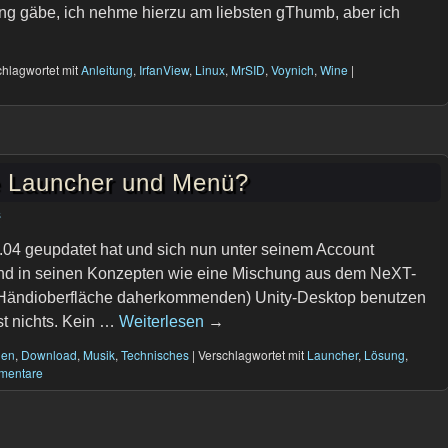
ng gäbe, ich nehme hierzu am liebsten gThumb, aber ich
hlagwortet mit
Anleitung
,
IrfanView
,
Linux
,
MrSID
,
Voynich
,
Wine
|
e Launcher und Menü?
s
1.04 geupdatet hat und sich nun unter seinem Account
und in seinen Konzepten wie eine Mischung aus dem NeXT-
 Händioberfläche daherkommenden) Unity-Desktop benutzen
t nichts. Kein …
Weiterlesen
→
gen
,
Download
,
Musik
,
Technisches
|
Verschlagwortet mit
Launcher
,
Lösung
,
mentare