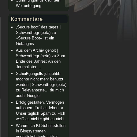
Stimmungsmusik für den
Weltuntergang
Kommentare
„Secure boot“ des tages |
Schwerdtfegr (beta)
zu
»Secure Boot« ist ein
Gefängnis
Aus dem Archiv geholt |
Schwerdtfegr (beta)
zu
Zum
Ende des Jahres: An den
Journalisten…
Scheißguhgells juhtjuhbb
möchte nicht mehr benutzt
werden | Schwerdtfegr (beta)
zu
Relevanteste… du mich
auch, Google!
Erfolg gestalten. Vermögen
aufbauen. Freiheit leben. «
Unser täglich Spam
zu
»Ich
weiß es nicht« gibt es nicht
Warum ich KI-Schnittstellen
in Blogsystemen
unerträglich finde | Elias