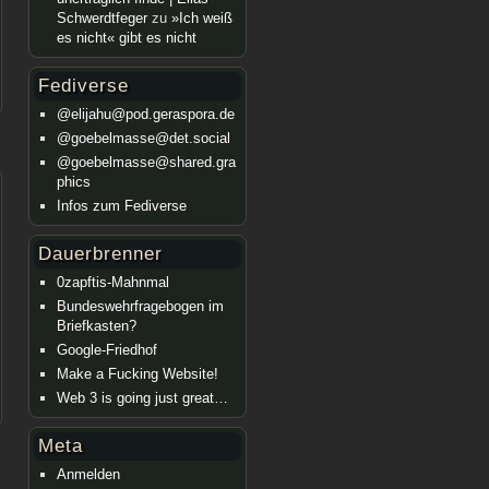
Schwerdtfeger
zu
»Ich weiß
es nicht« gibt es nicht
Fediverse
@elijahu@pod.geraspora.de
@goebelmasse@det.social
@goebelmasse@shared.gra
phics
Infos zum Fediverse
Dauerbrenner
0zapftis-Mahnmal
Bundeswehrfragebogen im
Briefkasten?
Google-Friedhof
Make a Fucking Website!
Web 3 is going just great…
Meta
Anmelden