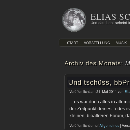
Zum
Inhalt
ELIAS 
springen
Und das Licht scheint in
START
VORSTELLUNG
MUSIK
M
Archiv des Monats:
Und tschüss, bbP
Veröffentlicht am
21. Mai 2011
von
Eli
…es war doch alles in allem e
der Zeitpunkt deines Todes is
kleinen, bloatfreien Forum, d
Veröffentlicht unter
Allgemeines
|
Versc