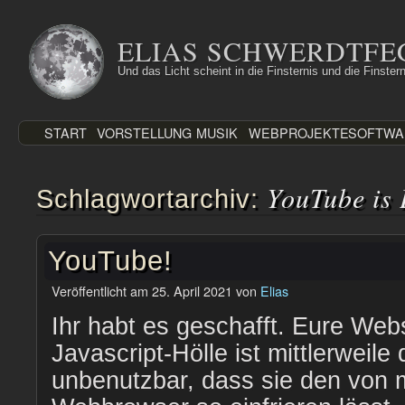
Zum
Inhalt
ELIAS SCHWERDTFE
springen
Und das Licht scheint in die Finsternis und die Finstern
START
VORSTELLUNG
MUSIK
WEBPROJEKTE
SOFTWA
YouTube is 
Schlagwortarchiv:
YouTube!
Veröffentlicht am
25. April 2021
von
Elias
Ihr habt es geschafft. Eure Web
Javascript-Hölle ist mittlerweil
unbenutzbar, dass sie den von 