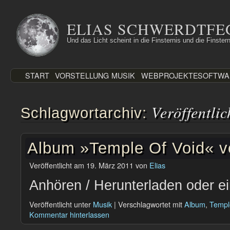
Zum
Inhalt
ELIAS SCHWERDTFE
springen
Und das Licht scheint in die Finsternis und die Finstern
START
VORSTELLUNG
MUSIK
WEBPROJEKTE
SOFTWA
Veröffentli
Schlagwortarchiv:
Album »Temple Of Void« ve
Veröffentlicht am
19. März 2011
von
Elias
Anhören / Herunterladen oder e
Veröffentlicht unter
Musik
|
Verschlagwortet mit
Album
,
Templ
Kommentar hinterlassen