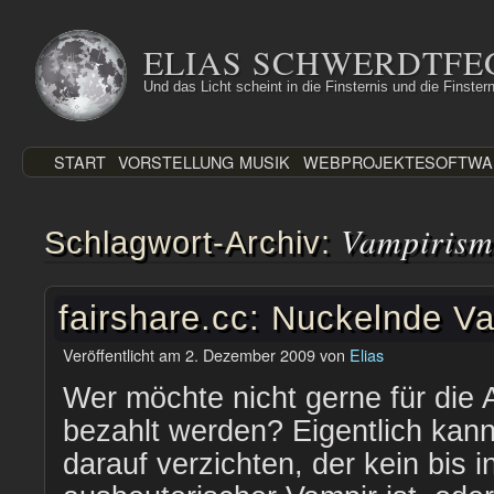
Zum
Inhalt
ELIAS SCHWERDTFE
springen
Und das Licht scheint in die Finsternis und die Finstern
START
VORSTELLUNG
MUSIK
WEBPROJEKTE
SOFTWA
Vampirism
Schlagwort-Archiv:
fairshare.cc: Nuckelnde V
Veröffentlicht am
2. Dezember 2009
von
Elias
Wer möchte nicht gerne für die 
bezahlt werden? Eigentlich kan
darauf verzichten, der kein bis i