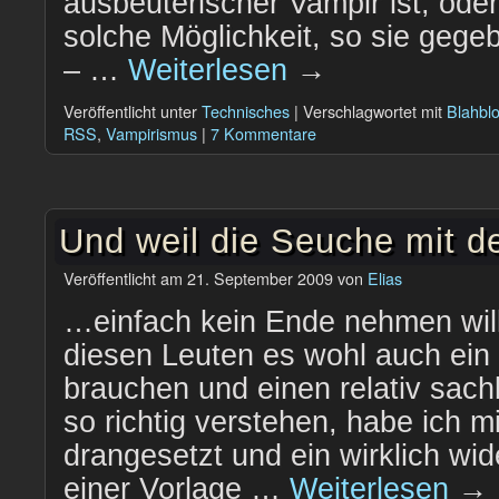
ausbeuterischer Vampir ist, oder
solche Möglichkeit, so sie gegeb
– …
Weiterlesen
→
Veröffentlicht unter
Technisches
|
Verschlagwortet mit
Blahbl
RSS
,
Vampirismus
|
7 Kommentare
Und weil die Seuche mit d
Veröffentlicht am
21. September 2009
von
Elias
…einfach kein Ende nehmen will,
diesen Leuten es wohl auch ein 
brauchen und einen relativ sach
so richtig verstehen, habe ich 
drangesetzt und ein wirklich wid
einer Vorlage …
Weiterlesen
→