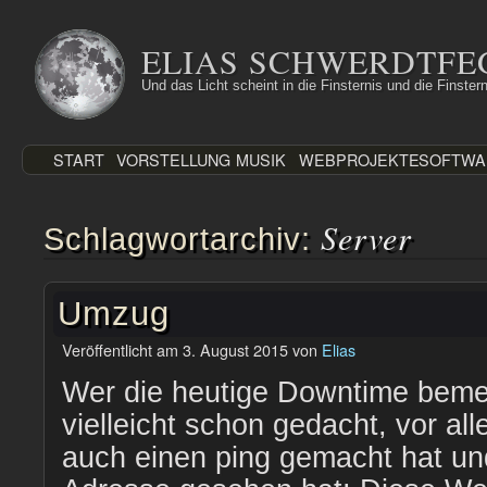
Zum
Inhalt
ELIAS SCHWERDTFE
springen
Und das Licht scheint in die Finsternis und die Finstern
START
VORSTELLUNG
MUSIK
WEBPROJEKTE
SOFTWA
Server
Schlagwortarchiv:
Umzug
Veröffentlicht am
3. August 2015
von
Elias
Wer die heutige Downtime bemer
vielleicht schon gedacht, vor al
auch einen ping gemacht hat un