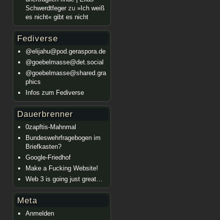
Schwerdtfeger
zu
»Ich weiß
es nicht« gibt es nicht
Fediverse
@elijahu@pod.geraspora.de
@goebelmasse@det.social
@goebelmasse@shared.gra
phics
Infos zum Fediverse
Dauerbrenner
0zapftis-Mahnmal
Bundeswehrfragebogen im
Briefkasten?
Google-Friedhof
Make a Fucking Website!
Web 3 is going just great…
Meta
Anmelden