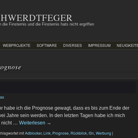
SCHWERDTFEGER
 die Finsternis und die Finsternis hats nicht ergriffen
WEBPROJEKTE
SOFTWARE
DIVERSES
IMPRESSUM
NEUIGKEIT
rognose
ias
hr habe ich die Prognose gewagt, dass es bis zum Ende der
i Jahre sein werden. In den letzten Tagen habe ich mich
a nicht …
Weiterlesen
→
hlagwortet mit
Adblocker
,
Link
,
Prognose
,
Rückblick
,
t3n
,
Werbung
|