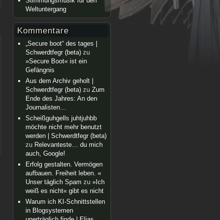
Stimmungsmusik für den
Weltuntergang
Kommentare
„Secure boot“ des tages |
Schwerdtfegr (beta)
zu
»Secure Boot« ist ein
Gefängnis
Aus dem Archiv geholt |
Schwerdtfegr (beta)
zu
Zum
Ende des Jahres: An den
Journalisten…
Scheißguhgells juhtjuhbb
möchte nicht mehr benutzt
werden | Schwerdtfegr (beta)
zu
Relevanteste… du mich
auch, Google!
Erfolg gestalten. Vermögen
aufbauen. Freiheit leben. «
Unser täglich Spam
zu
»Ich
weiß es nicht« gibt es nicht
Warum ich KI-Schnittstellen
in Blogsystemen
unerträglich finde | Elias