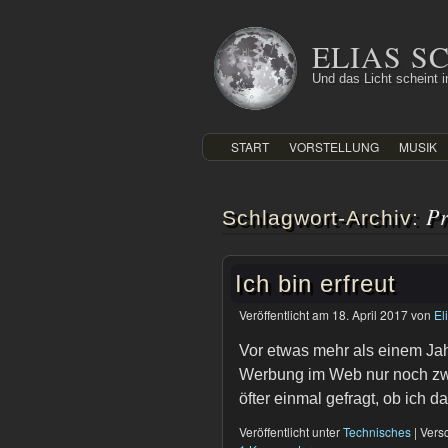
Zum
Inhalt
ELIAS 
springen
Und das Licht scheint in
START
VORSTELLUNG
MUSIK
P
Schlagwort-Archiv:
Ich bin erfreut
Veröffentlicht am
18. April 2017
von
El
Vor etwas mehr als einem Ja
Werbung im Web nur noch zwe
öfter einmal gefragt, ob ich d
Veröffentlicht unter
Technisches
|
Versc