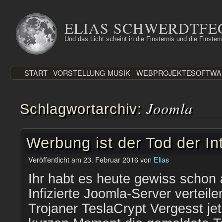
Zum
Inhalt
ELIAS SCHWERDTFE
springen
Und das Licht scheint in die Finsternis und die Finstern
START
VORSTELLUNG
MUSIK
WEBPROJEKTE
SOFTWA
Joomla
Schlagwortarchiv:
Werbung ist der Tod der In
Veröffentlicht am
23. Februar 2016
von
Elias
Ihr habt es heute gewiss schon 
Infizierte Joomla-Server verteil
Trojaner TeslaCrypt Vergesst jetz