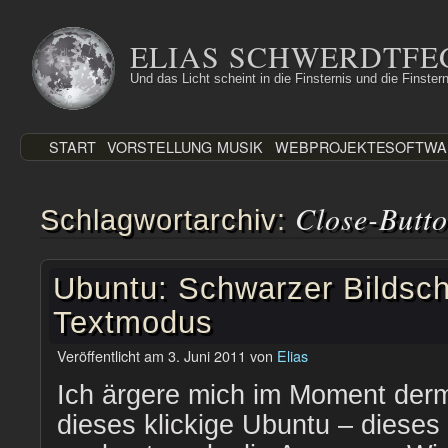
Zum
Inhalt
ELIAS SCHWERDTFE
springen
Und das Licht scheint in die Finsternis und die Finstern
START
VORSTELLUNG
MUSIK
WEBPROJEKTE
SOFTWA
Close-Butt
Schlagwortarchiv:
Ubuntu: Schwarzer Bildsch
Textmodus
Veröffentlicht am
3. Juni 2011
von
Elias
Ich ärgere mich im Moment der
dieses klickige Ubuntu – dieses