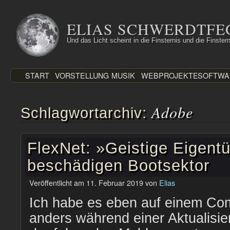
Zum
Inhalt
ELIAS SCHWERDTFE
springen
Und das Licht scheint in die Finsternis und die Finstern
START
VORSTELLUNG
MUSIK
WEBPROJEKTE
SOFTWA
Adobe
Schlagwortarchiv:
FlexNet: »Geistige Eigent
beschädigen Bootsektor
Veröffentlicht am
11. Februar 2019
von
Elias
Ich habe es eben auf einem Co
anders während einer Aktualisi