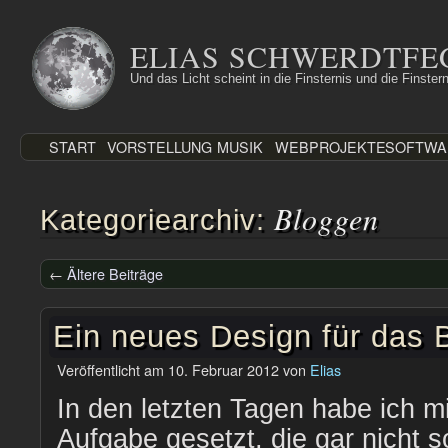
Zum
Inhalt
ELIAS SCHWERDTFE
springen
Und das Licht scheint in die Finsternis und die Finstern
START
VORSTELLUNG
MUSIK
WEBPROJEKTE
SOFTWA
Bloggen
Kategoriearchiv:
←
Ältere Beiträge
Ein neues Design für das 
Veröffentlicht am
10. Februar 2012
von
Elias
In den letzten Tagen habe ich m
Aufgabe gesetzt, die gar nicht so