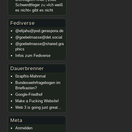
Schwerdtfeger
zu
»Ich weiß
es nicht« gibt es nicht
Fediverse
@elijahu@pod.geraspora.de
@goebelmasse@det.social
@goebelmasse@shared.gra
phics
Infos zum Fediverse
Dauerbrenner
0zapftis-Mahnmal
Bundeswehrfragebogen im
Briefkasten?
Google-Friedhof
Make a Fucking Website!
Web 3 is going just great…
Meta
Anmelden