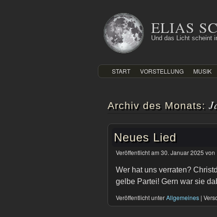
Zum
Inhalt
ELIAS 
springen
Und das Licht scheint in
START
VORSTELLUNG
MUSIK
J
Archiv des Monats:
Neues Lied
Veröffentlicht am
30. Januar 2025
von
Wer hat uns verraten? Christ
gelbe Partei! Gern war sie da
Veröffentlicht unter
Allgemeines
|
Versc