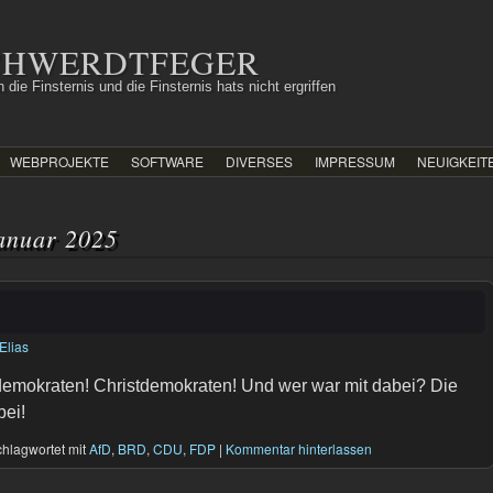
SCHWERDTFEGER
 die Finsternis und die Finsternis hats nicht ergriffen
WEBPROJEKTE
SOFTWARE
DIVERSES
IMPRESSUM
NEUIGKEIT
anuar 2025
Elias
demokraten! Christdemokraten! Und wer war mit dabei? Die
bei!
hlagwortet mit
AfD
,
BRD
,
CDU
,
FDP
|
Kommentar hinterlassen