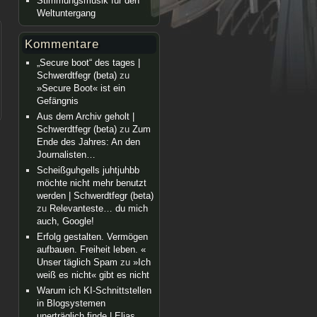
Stimmungsmusik für den
Weltuntergang
Kommentare
„Secure boot“ des tages |
Schwerdtfegr (beta)
zu
»Secure Boot« ist ein
Gefängnis
Aus dem Archiv geholt |
Schwerdtfegr (beta)
zu
Zum
Ende des Jahres: An den
Journalisten…
Scheißguhgells juhtjuhbb
möchte nicht mehr benutzt
werden | Schwerdtfegr (beta)
zu
Relevanteste… du mich
auch, Google!
Erfolg gestalten. Vermögen
aufbauen. Freiheit leben. «
Unser täglich Spam
zu
»Ich
weiß es nicht« gibt es nicht
Warum ich KI-Schnittstellen
in Blogsystemen
unerträglich finde | Elias