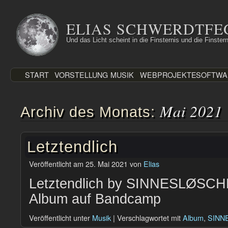
Zum
Inhalt
ELIAS SCHWERDTFE
springen
Und das Licht scheint in die Finsternis und die Finstern
START
VORSTELLUNG
MUSIK
WEBPROJEKTE
SOFTWA
Mai 2021
Archiv des Monats:
Letztendlich
Veröffentlicht am
25. Mai 2021
von
Elias
Letztendlich by SINNESLØSCHE
Album auf Bandcamp
Veröffentlicht unter
Musik
|
Verschlagwortet mit
Album
,
SINN