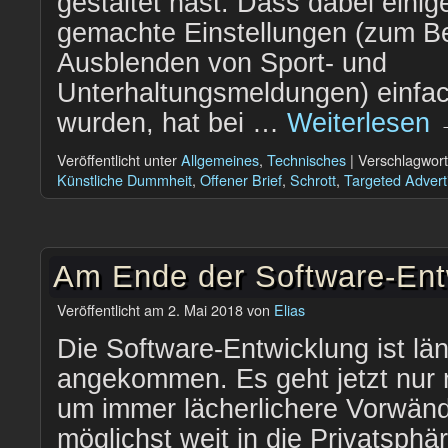
gestaltet hast. Dass dabei einig
gemachte Einstellungen (zum Be
Ausblenden von Sport- und
Unterhaltungsmeldungen) einfa
wurden, hat bei …
Weiterlesen
Veröffentlicht unter
Allgemeines
,
Technisches
|
Verschlagwort
Künstliche Dummheit
,
Offener Brief
,
Schrott
,
Targeted Advert
Am Ende der Software-Ent
Veröffentlicht am
2. Mai 2018
von
Elias
Die Software-Entwicklung ist lä
angekommen. Es geht jetzt nur 
um immer lächerlichere Vorwä
möglichst weit in die Privatsph