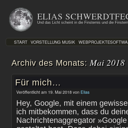
Zum
Inhalt
ELIAS SCHWERDTFE
springen
Und das Licht scheint in die Finsternis und die Finstern
START
VORSTELLUNG
MUSIK
WEBPROJEKTE
SOFTWA
Mai 2018
Archiv des Monats:
Für mich…
Veröffentlicht am
19. Mai 2018
von
Elias
Hey, Google, mit einem gewisse
ich mitbekommen, dass du dein
Nachrichtenaggregator »Googl