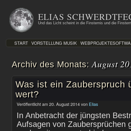
Zum
Inhalt
ELIAS SCHWERDTFE
springen
Und das Licht scheint in die Finsternis und die Finstern
START
VORSTELLUNG
MUSIK
WEBPROJEKTE
SOFTWA
August 20
Archiv des Monats:
Was ist ein Zauberspruch 
wert?
Veröffentlicht am
20. August 2014
von
Elias
In Anbetracht der jüngsten Bes
Aufsagen von Zaubersprüchen 