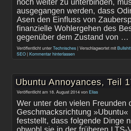
noch weiter zu unterbinden, mu
ausgegangen werden, dass Odin
Asen den Einfluss von Zaubers
finanzielle Wohlergehen des B
gegenüber dem Zustand von …
Veröffentlicht unter
Technisches
|
Verschlagwortet mit
Bullshit
SEO
|
Kommentar hinterlassen
Ubuntu Annoyances, Teil 
Veröffentlicht am
18. August 2014
von
Elias
Wer unter den vielen Freunden d
Geschmacksrichtung »Ubuntu« 1
feststellt, dass folgende Dinge 
obwohl sie in der früheren LTS-