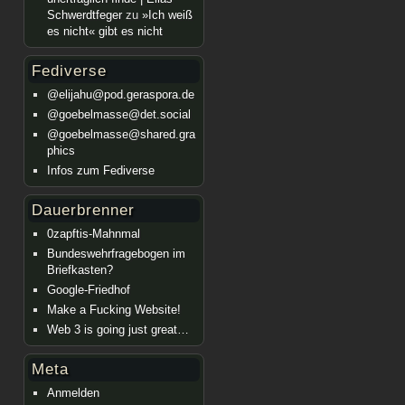
Schwerdtfeger
zu
»Ich weiß
es nicht« gibt es nicht
Fediverse
@elijahu@pod.geraspora.de
@goebelmasse@det.social
@goebelmasse@shared.gra
phics
Infos zum Fediverse
Dauerbrenner
0zapftis-Mahnmal
Bundeswehrfragebogen im
Briefkasten?
Google-Friedhof
Make a Fucking Website!
Web 3 is going just great…
Meta
Anmelden