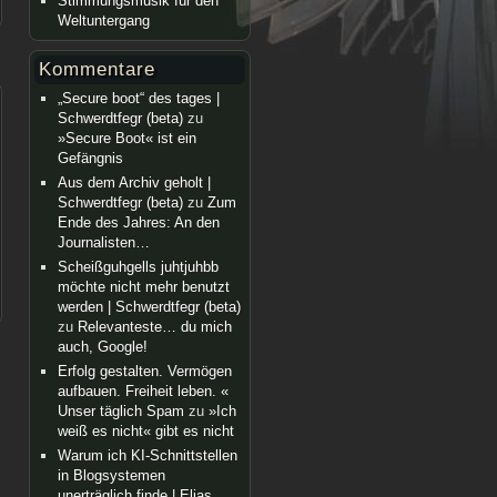
Stimmungsmusik für den
Weltuntergang
Kommentare
„Secure boot“ des tages |
Schwerdtfegr (beta)
zu
»Secure Boot« ist ein
Gefängnis
Aus dem Archiv geholt |
Schwerdtfegr (beta)
zu
Zum
Ende des Jahres: An den
Journalisten…
Scheißguhgells juhtjuhbb
möchte nicht mehr benutzt
werden | Schwerdtfegr (beta)
zu
Relevanteste… du mich
auch, Google!
Erfolg gestalten. Vermögen
aufbauen. Freiheit leben. «
Unser täglich Spam
zu
»Ich
weiß es nicht« gibt es nicht
Warum ich KI-Schnittstellen
in Blogsystemen
unerträglich finde | Elias