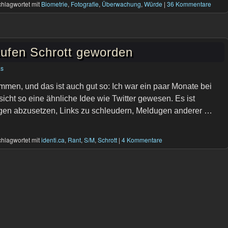
hlagwortet mit
Biometrie
,
Fotografie
,
Überwachung
,
Würde
|
36 Kommentare
Haufen Schrott geworden
as
en, und das ist auch gut so: Ich war ein paar Monate bei
sicht so eine ähnliche Idee wie Twitter gewesen. Es ist
gen abzusetzen, Links zu schleudern, Meldugen anderer …
hlagwortet mit
identi.ca
,
Rant
,
S/M
,
Schrott
|
4 Kommentare