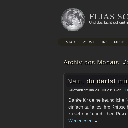
Zum
Inhalt
ELIAS 
springen
Und das Licht scheint in
START
VORSTELLUNG
MUSIK
J
Archiv des Monats:
Nein, du darfst mic
Veröffentlicht am
28. Juli 2013
von
Eli
Danke für deine freundliche
einfach auf alles ihre Knipse
zu sehr unfreundlichen Reakti
Weiterlesen
→