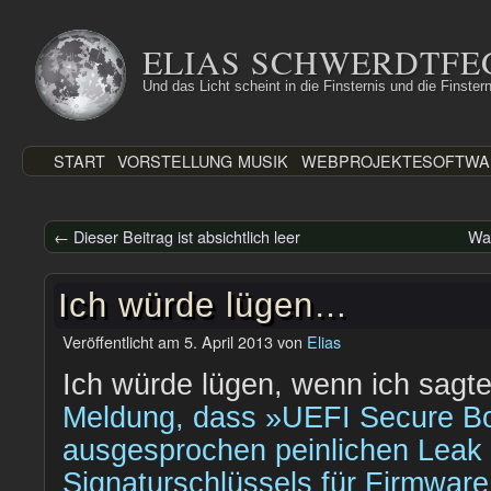
Zum
Inhalt
ELIAS SCHWERDTFE
springen
Und das Licht scheint in die Finsternis und die Finstern
START
VORSTELLUNG
MUSIK
WEBPROJEKTE
SOFTWA
←
Dieser Beitrag ist absichtlich leer
War
Ich würde lügen…
Veröffentlicht am
5. April 2013
von
Elias
Ich würde lügen, wenn ich sagt
Meldung, dass »UEFI Secure B
ausgesprochen peinlichen Leak 
Signaturschlüssels für Firmware