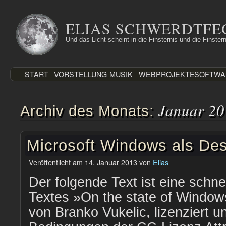
Zum
Inhalt
ELIAS SCHWERDTFE
springen
Und das Licht scheint in die Finsternis und die Finstern
START
VORSTELLUNG
MUSIK
WEBPROJEKTE
SOFTWA
Januar 20
Archiv des Monats:
Microsoft Windows als De
Veröffentlicht am
14. Januar 2013
von
Elias
Der folgende Text ist eine schn
Textes »On the state of Window
von Branko Vukelic, lizenziert u