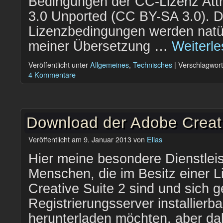
Bedingungen der CC-Lizenz Attr
3.0 Unported (CC BY-SA 3.0). D
Lizenzbedingungen werden natü
meiner Übersetzung …
Weiterl
Veröffentlicht unter
Allgemeines
,
Technisches
|
Verschlagwort
4 Kommentare
Download der Adobe Creati
Veröffentlicht am
9. Januar 2013
von
Elias
Hier meine besondere Dienstleist
Menschen, die im Besitz einer L
Creative Suite 2 sind und sich g
Registrierungsserver installierb
herunterladen möchten, aber dab