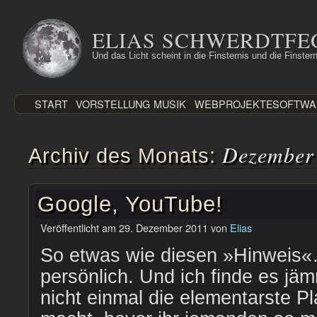
Zum
Inhalt
ELIAS SCHWERDTFE
springen
Und das Licht scheint in die Finsternis und die Finstern
START
VORSTELLUNG
MUSIK
WEBPROJEKTE
SOFTWA
Dezember
Archiv des Monats:
Google, YouTube!
Veröffentlicht am
29. Dezember 2011
von
Elias
So etwas wie diesen »Hinweis
persönlich. Und ich finde es jäm
nicht einmal die elementarste Pl