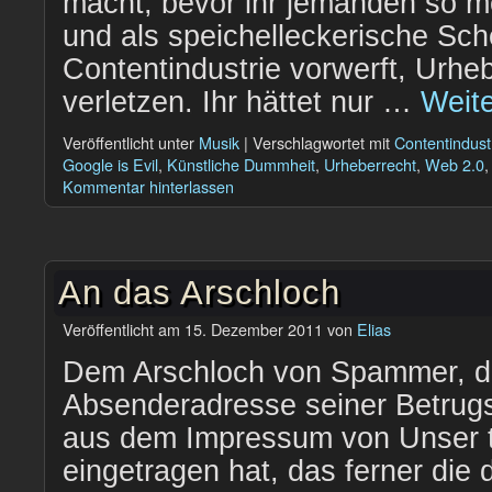
macht, bevor ihr jemanden so m
und als speichelleckerische Sch
Contentindustrie vorwerft, Urhe
verletzen. Ihr hättet nur …
Weit
Veröffentlicht unter
Musik
|
Verschlagwortet mit
Contentindust
Google is Evil
,
Künstliche Dummheit
,
Urheberrecht
,
Web 2.0
Kommentar hinterlassen
An das Arschloch
Veröffentlicht am
15. Dezember 2011
von
Elias
Dem Arschloch von Spammer, d
Absenderadresse seiner Betrugs
aus dem Impressum von Unser 
eingetragen hat, das ferner die