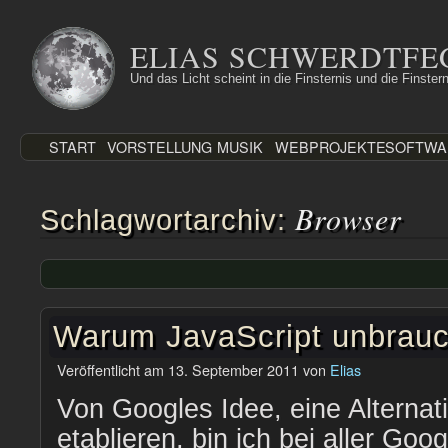
Zum
Inhalt
ELIAS SCHWERDTFE
springen
Und das Licht scheint in die Finsternis und die Finstern
START
VORSTELLUNG
MUSIK
WEBPROJEKTE
SOFTWA
Browser
Schlagwortarchiv:
Warum JavaScript unbrauc
Veröffentlicht am
13. September 2011
von
Elias
Von Googles Idee, eine Alternat
etablieren, bin ich bei aller Goo