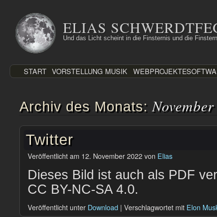
Zum
Inhalt
ELIAS SCHWERDTFE
springen
Und das Licht scheint in die Finsternis und die Finstern
START
VORSTELLUNG
MUSIK
WEBPROJEKTE
SOFTWA
November
Archiv des Monats:
Twitter
Veröffentlicht am
12. November 2022
von
Elias
Dieses Bild ist auch als PDF ver
CC BY-NC-SA 4.0.
Veröffentlicht unter
Download
|
Verschlagwortet mit
Elon Mus