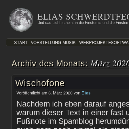
Zum
Inhalt
ELIAS SCHWERDTFE
springen
Und das Licht scheint in die Finsternis und die Finstern
START
VORSTELLUNG
MUSIK
WEBPROJEKTE
SOFTWA
März 202
Archiv des Monats:
Wischofone
Veröffentlicht am
6. März 2020
von
Elias
Nachdem ich eben darauf ange
warum dieser Text in einer fast 
Fußnote im Spamblog herumdümp