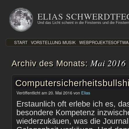
Zum
Inhalt
ELIAS SCHWERDTFE
springen
Und das Licht scheint in die Finsternis und die Finstern
START
VORSTELLUNG
MUSIK
WEBPROJEKTE
SOFTWA
Mai 2016
Archiv des Monats:
Computersicherheitsbullshi
Veröffentlicht am
20. Mai 2016
von
Elias
Erstaunlich oft erlebe ich es, 
besondere Kompetenz inzwische
wiederzukäuen, was die Journali