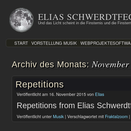
Zum
Inhalt
ELIAS SCHWERDTFE
springen
Und das Licht scheint in die Finsternis und die Finstern
START
VORSTELLUNG
MUSIK
WEBPROJEKTE
SOFTWA
November
Archiv des Monats:
Repetitions
Veröffentlicht am
16. November 2015
von
Elias
Repetitions from Elias Schwerdt
Veröffentlicht unter
Musik
|
Verschlagwortet mit
Fraktalzoom
|