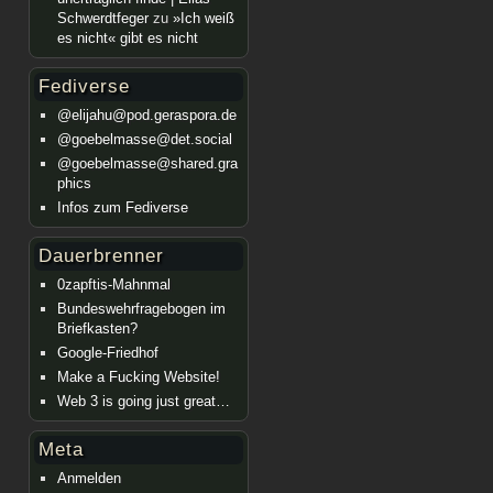
Schwerdtfeger
zu
»Ich weiß
es nicht« gibt es nicht
Fediverse
@elijahu@pod.geraspora.de
@goebelmasse@det.social
@goebelmasse@shared.gra
phics
Infos zum Fediverse
Dauerbrenner
0zapftis-Mahnmal
Bundeswehrfragebogen im
Briefkasten?
Google-Friedhof
Make a Fucking Website!
Web 3 is going just great…
Meta
Anmelden