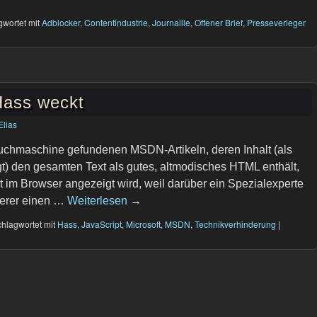
gwortet mit
Adblocker
,
Contentindustrie
,
Journaille
,
Offener Brief
,
Presseverleger
ass weckt
Elias
Suchmaschine gefundenen MSDN-Artikeln, deren Inhalt (als
gt) den gesamten Text als gutes, altmodisches HTML enthält,
 im Browser angezeigt wird, weil darüber ein Spezialexperte
erer einen …
Weiterlesen
→
hlagwortet mit
Hass
,
JavaScript
,
Microsoft
,
MSDN
,
Technikverhinderung
|