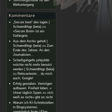
Stimmungsmusik für den
Weltuntergang
Kommentare
„Secure boot“ des tages |
Schwerdtfegr (beta)
zu
»Secure Boot« ist ein
Gefängnis
Aus dem Archiv geholt |
Schwerdtfegr (beta)
zu
Zum
Ende des Jahres: An den
Journalisten…
Scheißguhgells juhtjuhbb
möchte nicht mehr benutzt
werden | Schwerdtfegr (beta)
zu
Relevanteste… du mich
auch, Google!
Erfolg gestalten. Vermögen
aufbauen. Freiheit leben. «
Unser täglich Spam
zu
»Ich
weiß es nicht« gibt es nicht
Warum ich KI-Schnittstellen
in Blogsystemen
unerträglich finde | Elias