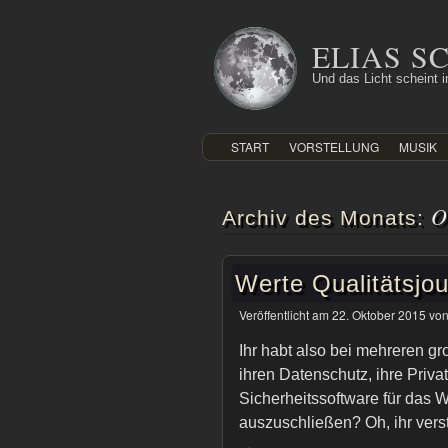
Zum
Inhalt
ELIAS 
springen
Und das Licht scheint in
START
VORSTELLUNG
MUSIK
O
Archiv des Monats:
Werte Qualitätsjou
Veröffentlicht am
22. Oktober 2015
vo
Ihr habt also bei mehreren g
ihren Datenschutz, ihre Pri
Sicherheitssoftware für das 
auszuschließen? Oh, ihr vers
→